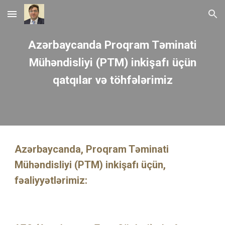
Skip to main content
Skip to navigation
Azərbaycanda
Proqram Təminati
Mühəndisliyi (PTM)
inkişafı üçün
qatqılar və töhfələrimiz
Azərbaycanda, Proqram Təminati
Mühəndisliyi (PTM) inkişafı üçün,
fəaliyyətlərimiz: