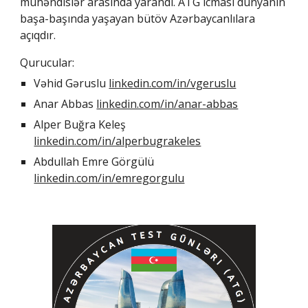
mühəndislər arasında yarandı. ATG icması dünyanın
başa-başında yaşayan bütöv Azərbaycanlılara
açıqdır.
Qurucular:
Vəhid Gəruslu
linkedin.com/in/vgeruslu
Anar Abbas
linkedin.com/in/anar-abbas
Alper Buğra Keleş
linkedin.com/in/alperbugrakeles
Abdullah Emre Görgülü
linkedin.com/in/emregorgulu