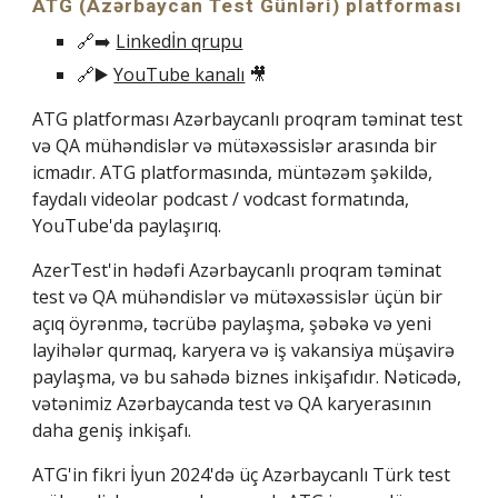
ATG (
Azərbaycan Test Günləri) platforması
🔗➡️
Linkedİn qrupu
🔗
▶️
YouTube kanalı
🎥
ATG platforması Azərbaycanlı proqram təminat test
və QA mühəndislər və mütəxəssislər arasında bir
icmadır. ATG platformasında, müntəzəm şəkildə,
faydalı videolar podcast / vodcast formatında,
YouTube'da paylaşırıq.
AzerTest'in hədəfi Azərbaycanlı proqram təminat
test və QA mühəndislər və mütəxəssislər üçün bir
açıq öyrənmə, təcrübə paylaşma, şəbəkə və yeni
layihələr qurmaq, karyera və iş vakansiya müşavirə
paylaşma, və bu sahədə biznes inkişafıdır. Nəticədə,
vətənimiz Azərbaycanda test və QA karyerasının
daha geniş inkişafı.
ATG'in fikri İyun 2024'də üç Azərbaycanlı Türk test