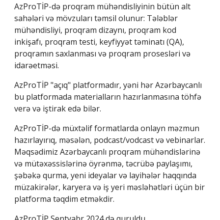
AzProTİP-də proqram mühəndisliyinin bütün alt
sahələri və mövzuları təmsil olunur: Tələblər
mühəndisliyi, proqram dizaynı,
proqram kod
inkişafı, proqram testi, keyfiyyət təminatı (QA),
proqramın saxlanması və proqram prosesləri və
idarəetməsi.
AzProTİP "açıq" platformadır, yəni hər Azərbaycanlı
bu platformada materialların hazırlanmasına töhfə
verə və iştirak edə bilər.
AzProTİP-də müxtəlif formatlarda onlayn məzmun
hazırlayırıq, məsələn, podcast/vodcast və vebinarlar.
Məqsədimiz Azərbaycanlı proqram mühəndislərinə
və mütəxəssislərinə öyrənmə, təcrübə paylaşımı,
şəbəkə qurma, yeni ideyalar və layihələr haqqında
müzakirələr, karyera və iş yeri məsləhətləri üçün bir
platforma təqdim etməkdir.
AzProTİP Sentyabr 2024 də qur
uldu.