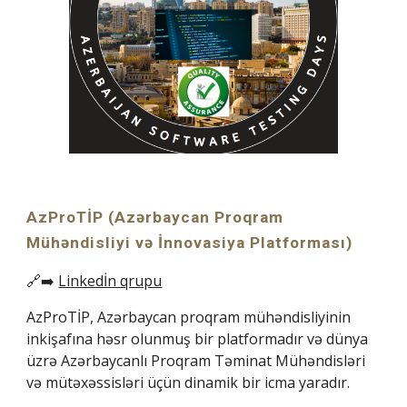
AzProTİP (Azərbaycan Proqram
Mühəndisliyi və İnnovasiya Platforması)
🔗➡️
Linkedİn qrupu
AzProTİP, Azərbaycan proqram mühəndisliyinin
inkişafına həsr olunmuş bir platformadır və dünya
üzrə Azərbaycanlı Proqram Təminat Mühəndisləri
və mütəxəssisləri üçün dinamik bir icma yaradır.